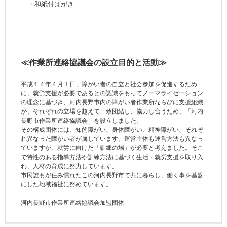
・和紙付はがき
≪作業所連絡協議会の設立目的と活動≫
平成１４年４月１日、障がい者の自立と社会参加を促進するため
に、就労支援が必要であるとの認識をもってノーマライゼーション
の理念に基づき、河内長野市内の障がい者作業所ならびに支援組織
が、それぞれの立場を超えて一致団結し、協力し合うため、「河内
長野市作業所連絡協議会」を設立しました。
その構成団体には、知的障がい、身体障がい、精神障がい、それぞ
れ異なった障がい者が属しています。運営主体も運営方法も異なっ
ていますが、就労に向けた「訓練の場」が必要と考えました。そこ
で特性のある指導方法や訓練方法に基づく生活・就労支援を取り入
れ、人材の育成に努力しています。
市民誰もが住み慣れたこの河内長野市で共に暮らし、働く事を基盤
にした地域福祉に努めています。
河内長野市作業所連絡協議会加盟団体