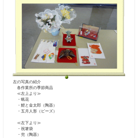
左の写真の紹介
各作業所の季節商品
≪左上より≫
・蝋花
・鯉と金太郎（陶器）
・五月人形（ビーズ）
≪左下より≫
・祝箸袋
・兜（陶器）