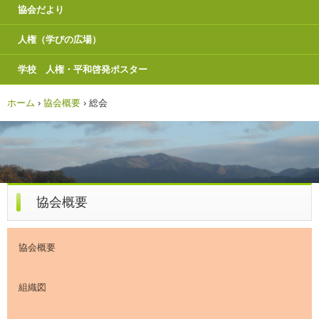
協会だより
人権（学びの広場）
学校 人権・平和啓発ポスター
ホーム
›
協会概要
›
総会
協会概要
協会概要
組織図