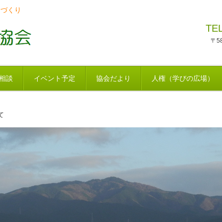
ちづくり
TE
〒5
相談
イベント予定
協会だより
人権（学びの広場）
て