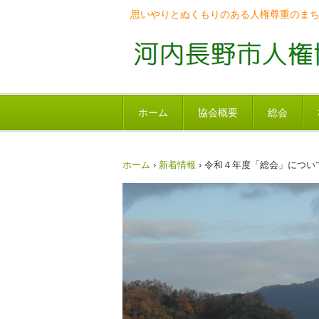
思いやりとぬくもりのある人権尊重のま
ホーム
協会概要
総会
ホーム
›
新着情報
›
令和４年度「総会」につい