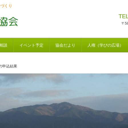
ちづくり
TE
〒5
相談
イベント予定
協会だより
人権（学びの広場）
の申込結果