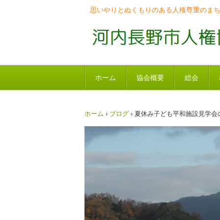
思いやりとぬくもりのある人権尊重のま
ホーム
協会概要
総会
ホーム
›
ブログ
›
夏休み子ども平和施設見学会