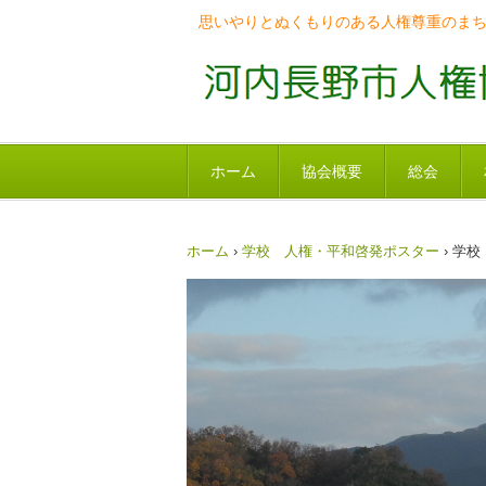
思いやりとぬくもりのある人権尊重のま
ホーム
協会概要
総会
ホーム
›
学校 人権・平和啓発ポスター
›
学校