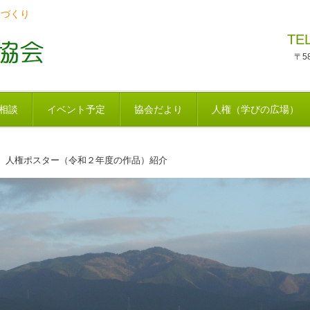
ちづくり
TE
〒5
相談
イベント予定
協会だより
人権（学びの広場）
 人権ポスター（令和２年度の作品）紹介