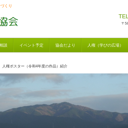
ちづくり
TE
〒5
相談
イベント予定
協会だより
人権（学びの広場）
 人権ポスター（令和4年度の作品）紹介