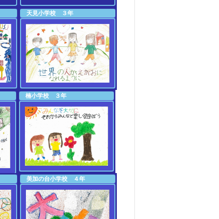
天見小学校 ３年
楠小学校 ３年
美加の台小学校 ４年