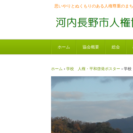
思いやりとぬくもりのある人権尊重のま
ホーム
協会概要
総会
ホーム
›
学校 人権・平和啓発ポスター
›
学校