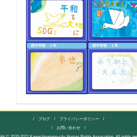
西中学校 １年
西中学校 １年
/
ブログ
/
プライバシーポリシー
/
/
お問い合わせ
/
ght © 2020-2022 Kawachinagano-city Human Rights Association, All rights re